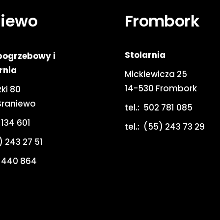
niewo
Frombork
Stolarnia
pogrzebowy i
rnia
Mickiewicza 25
14-530 Frombork
ki 80
Braniewo
tel.:
502 781 085
 134 601
tel.:
(55) 243 73 29
) 243 27 51
 440 864