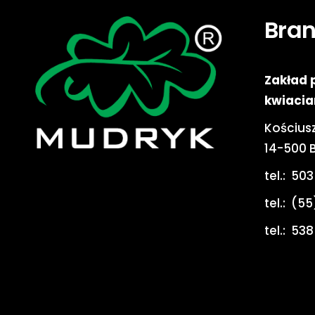
Bra
Zakład 
kwiacia
Kościusz
14-500 
tel.:
503
tel.:
(55
tel.:
538