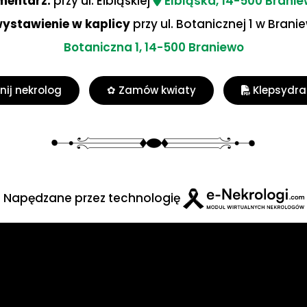
mentarz:
przy ul. Elbląskiej
Elbląska, 14-500 Brani
wystawienie w kaplicy
przy ul. Botanicznej 1 w Brani
Botaniczna 1, 14-500 Braniewo
ij nekrolog
✿ Zamów kwiaty
Klepsydra
Napędzane przez technologię