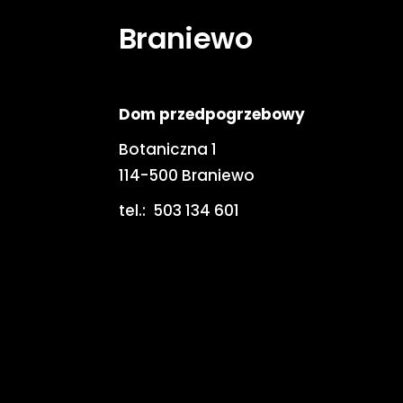
Braniewo
Dom przedpogrzebowy
Botaniczna 1
114-500 Braniewo
tel.:
503 134 601