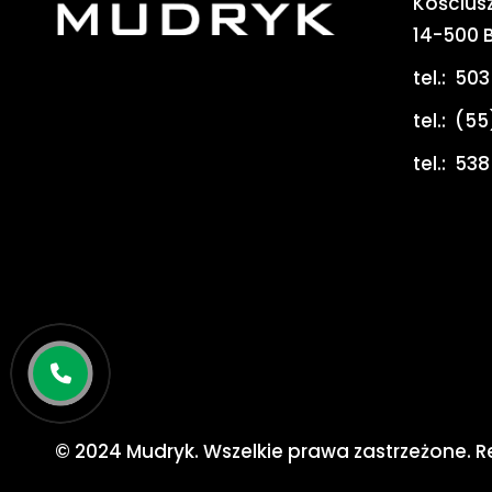
Kościusz
14-500 
tel.:
503
tel.:
(55
tel.:
538
© 2024 Mudryk. Wszelkie prawa zastrzeżone. R