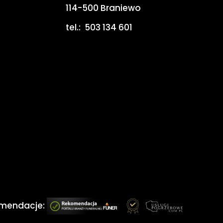
114-500 Braniewo
tel.:
503 134 601
mendacje: