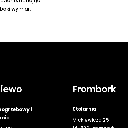
dziane, nadając
boki wymiar.
niewo
Frombork
Stolarnia
pogrzebowy i
rnia
Mickiewicza 25