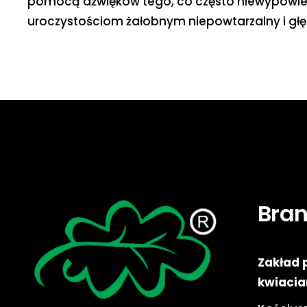
pomocą dźwięków tego, co często niewypowie
uroczystościom żałobnym niepowtarzalny i głę
Bra
Zakład 
kwiacia