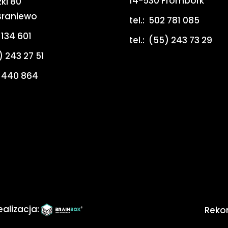
14-530 Frombork
ki 80
Braniewo
tel.:
502 781 085
 134 601
tel.:
(55) 243 73 29
) 243 27 51
 440 864
ealizacja:
Reko