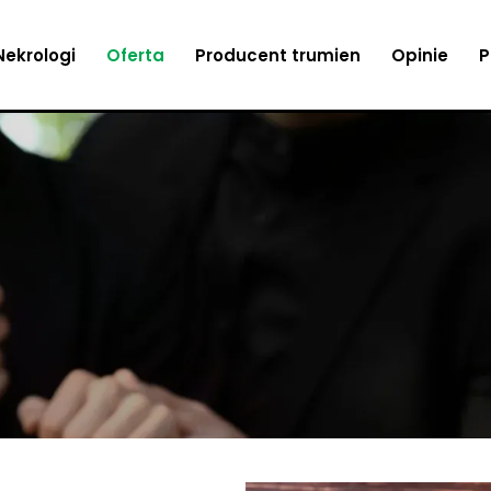
Pogrzeby z trumną
Nekrologi
Oferta
Producent trumien
Opinie
P
Kremacja
Ekshumacje
Pogrzeby wyznaniowe
Pogrzeby z trumną
Pogrzeby świeckie
Kremacja
Transport zmarłych
Ekshumacje
Akcesoria pogrzebowe
Pogrzeby wyznaniowe
Kwiaty na pogrzeb
Pogrzeby świeckie
Muzyka
Transport zmarłych
Akcesoria pogrzebowe
Kwiaty na pogrzeb
Muzyka