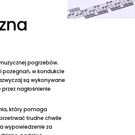
zna
y muzycznej pogrzebów.
li pożegnań, w kondukcie
zazwyczaj są wykonywane
 przez nagłośnienie
nia, który pomaga
przetrwać trudne chwile
 na wypowiedzenie za