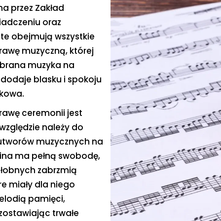
a przez Zakład
iadczeniu oraz
 te obejmują wszystkie
rawę muzyczną, której
dobrana muzyka na
dodaje blasku i spokoju
tkowa.
awę ceremonii jest
względzie należy do
h utworów muzycznych na
zina ma pełną swobodę,
ałobnych zabrzmią
e miały dla niego
elodią pamięci,
zostawiając trwałe