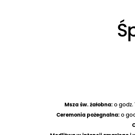
Ś
Msza św. żałobna:
o godz. 
Ceremonia pożegnalna:
o god