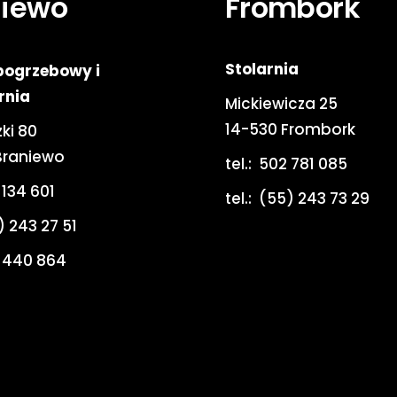
niewo
Frombork
Stolarnia
pogrzebowy i
rnia
Mickiewicza 25
14-530 Frombork
ki 80
Braniewo
tel.:
502 781 085
 134 601
tel.:
(55) 243 73 29
) 243 27 51
 440 864