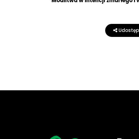
Modlitwa w intencji zmarłego i
Udostępn