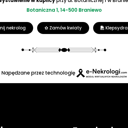
 wystawienie w kaplicy
przy ul. Botanicznej 1 w Brani
Botaniczna 1, 14-500 Braniewo
ij nekrolog
✿ Zamów kwiaty
Klepsydra
Napędzane przez technologię