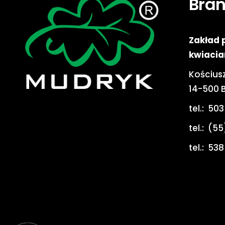
Bra
Zakład 
kwiacia
Kościusz
14-500 
tel.:
503
tel.:
(55
tel.:
538