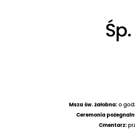
Śp.
Msza św. żałobna:
o godz
Ceremonia pożegnaln
Cmentarz:
prz