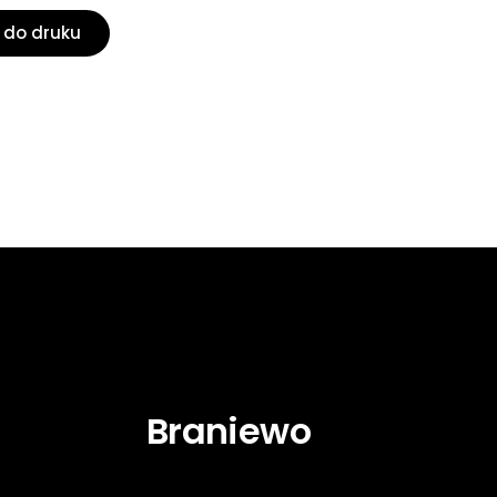
 do druku
Braniewo