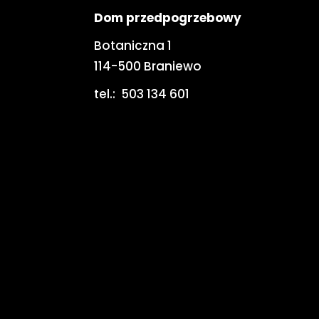
Dom przedpogrzebowy
Botaniczna 1
114-500 Braniewo
tel.:
503 134 601