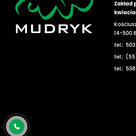
Zakład 
kwiacia
Kościusz
14-500 
tel.:
503
tel.:
(55
tel.:
538