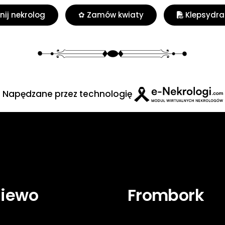
ij nekrolog
✿ Zamów kwiaty
Klepsydra
Napędzane przez technologię
niewo
Frombork