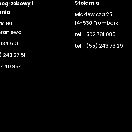
Stolarnia
pogrzebowy i
rnia
Mickiewicza 25
14-530 Frombork
ki 80
Braniewo
tel.:
502 781 085
 134 601
tel.:
(55) 243 73 29
) 243 27 51
 440 864