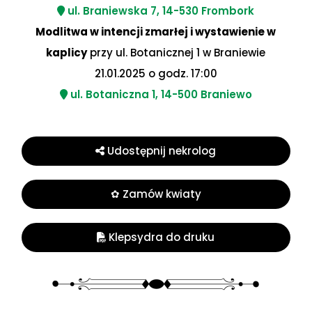
ul. Braniewska 7, 14-530 Frombork
Modlitwa w intencji zmarłej i wystawienie w
kaplicy
przy ul. Botanicznej 1 w Braniewie
21.01.2025 o godz. 17:00
ul. Botaniczna 1, 14-500 Braniewo
Udostępnij nekrolog
✿ Zamów kwiaty
Klepsydra do druku