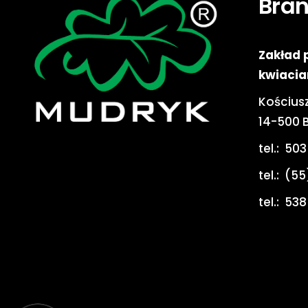
Bra
Zakład 
kwiacia
Kościusz
14-500 
tel.:
503
tel.:
(55
tel.:
538