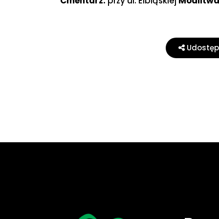
Cmentarz:
przy ul. Elbląskiej
Modlitwa 
Udostępn