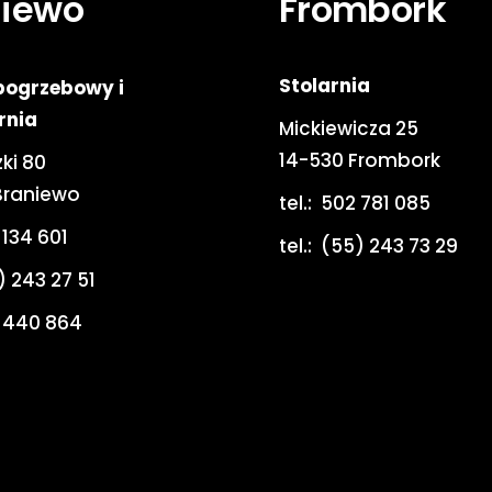
niewo
Frombork
Stolarnia
pogrzebowy i
rnia
Mickiewicza 25
14-530 Frombork
ki 80
Braniewo
tel.:
502 781 085
 134 601
tel.:
(55) 243 73 29
) 243 27 51
 440 864