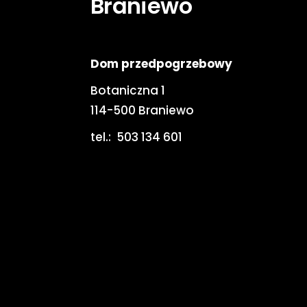
Braniewo
Dom przedpogrzebowy
Botaniczna 1
114-500 Braniewo
tel.:
503 134 601