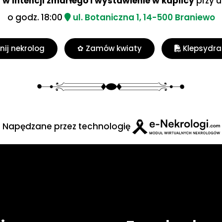
w intencji zmarłego i wystawienie w kaplicy
przy u
o godz. 18:00
ul. Botaniczna 1, 14-500 Braniewo
ij nekrolog
✿ Zamów kwiaty
Klepsydra
Napędzane przez technologię