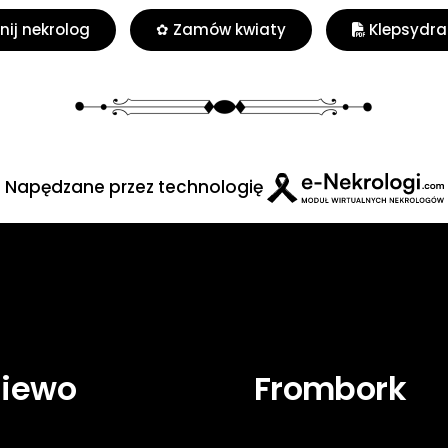
ij nekrolog
✿ Zamów kwiaty
Klepsydra
Napędzane przez technologię
niewo
Frombork