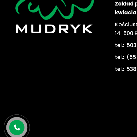
Zakład 
kwiacia
Kościusz
14-500 
tel.:
503
tel.:
(55
tel.:
538