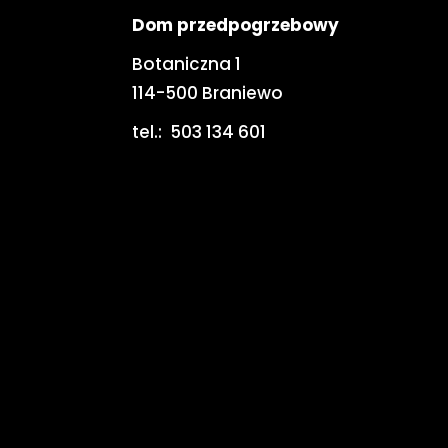
Dom przedpogrzebowy
Botaniczna 1
114-500 Braniewo
tel.:
503 134 601