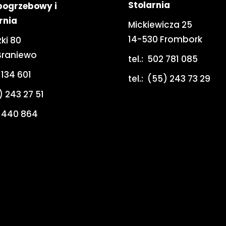
Stolarnia
pogrzebowy i
rnia
Mickiewicza 25
14-530 Frombork
ki 80
Braniewo
tel.:
502 781 085
 134 601
tel.:
(55) 243 73 29
) 243 27 51
 440 864