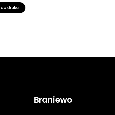
 do druku
Braniewo