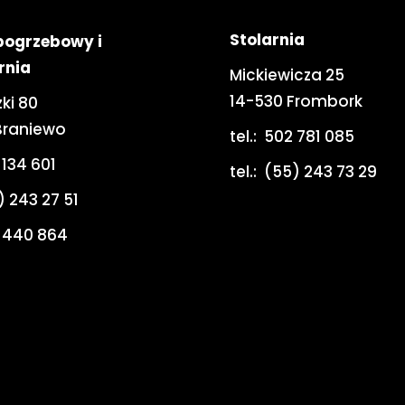
Stolarnia
pogrzebowy i
rnia
Mickiewicza 25
14-530 Frombork
ki 80
Braniewo
tel.:
502 781 085
 134 601
tel.:
(55) 243 73 29
) 243 27 51
 440 864