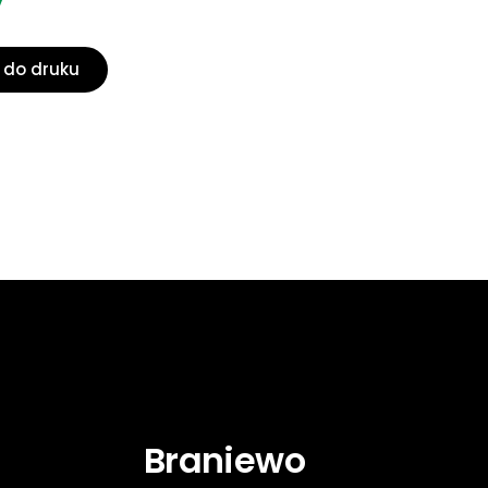
y
 do druku
Braniewo