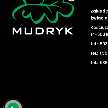
Zakład 
kwiacia
Kościusz
14-500 
tel.:
503
tel.:
(55
tel.:
538