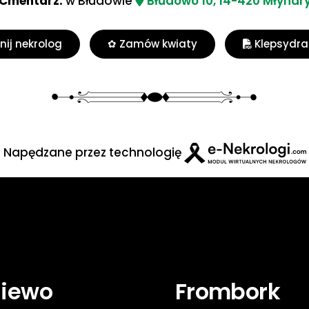
Cmentarz:
w Błudowie
Błudowo 10, 14-420 Młynar
ij nekrolog
✿ Zamów kwiaty
Klepsydra
Napędzane przez technologię
niewo
Frombork