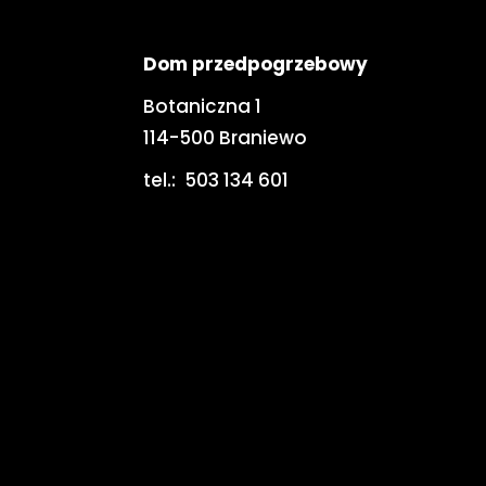
Dom przedpogrzebowy
Botaniczna 1
114-500 Braniewo
tel.:
503 134 601